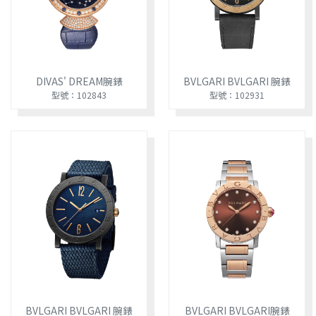
DIVAS' DREAM腕錶
BVLGARI BVLGARI 腕錶
型號：102843
型號：102931
BVLGARI BVLGARI 腕錶
BVLGARI BVLGARI腕錶