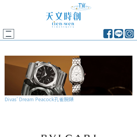
Divas' Dream Peacock孔雀腕錶