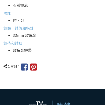
石英機芯
功能
時、分
錶殼、錶盤和指針
33mm 玫瑰金
錶帶和錶扣
玫瑰金鏈帶
分享到：
最新消息