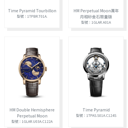
Time Pyramid Tourbillon
HM Perpetual Moon萬年
型號：1TPBR.T01A.
月相砂金石限量版
型號：1GLAR.A01A
HM Double Hemisphere
Time Pyramid
Perpetual Moon
型號：1TPAS.S01A.C124S
型號：1GLAR.U03A.C122A