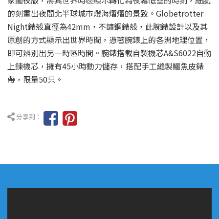
家闇夜版，將其世界時區顯示轉化為夜幕低垂的時刻，細膩
的刻畫出夜間北半球城市燈海熠熠的景致。Globetrotter
Night錶殼直徑為42mm，不鏽鋼錶殼，此腕錶設計以及其
原創的方式顯示出世界時間，憑著腕錶上的各洲地理位置，
即可辨別出另一時區時間。腕錶搭載自製機芯A&S6022自動
上鍊機芯，擁有45小時動力儲存，搭配手工縫製鱷魚皮錶
帶，限量50只。
分享到：