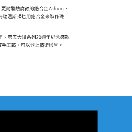
耐酸鹼腐蝕的鋯合金Zalium，
，海瑞溫斯頓也用鋯合金來製作珠
年、第五大道系列20週年紀念錶款
鈿等手工藝，可以登上藝術殿堂。