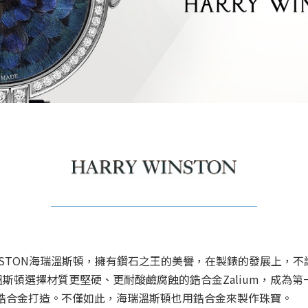
 WINSTON海瑞溫斯頓，擁有鑽石之王的美譽，在製錶的發展上
斯頓選擇材質更堅硬、更耐酸鹼腐蝕的鋯合金Zalium，成為
就都用鋯合金打造。不僅如此，海瑞溫斯頓也用鋯合金來製作珠寶。