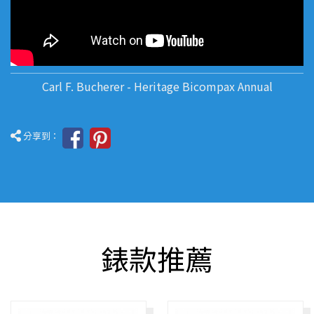
Carl F. Bucherer - Heritage Bicompax Annual
分享到：
錶款推薦