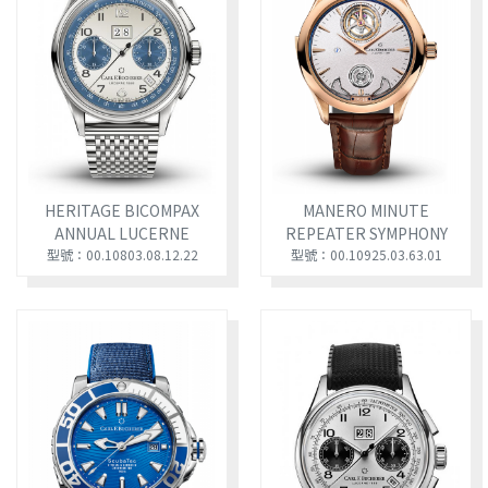
HERITAGE BICOMPAX
MANERO MINUTE
ANNUAL LUCERNE
REPEATER SYMPHONY
型號：00.10803.08.12.22
型號：00.10925.03.63.01