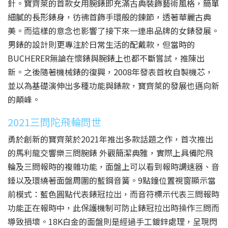
針。寶齊萊的首款女用腕錶即充滿古典裝飾藝術風格，簡單
細膩的長形錶身，彷彿首飾手環般的鍊節，透著華麗古典
美。而這樣的意念也影響了接下來一連串品牌的女錶發展。
男錶的設計則更專注於日常生活的配戴款，但當時的
BUCHERER無論在懷錶與腕錶上也都不斷嘗試，推陳出
新。之後隨著機械錶的復興，2008年發表首枚自製機芯，
並以為基礎演伸出多種功能與錶款，寶齊萊的發展也邁向新
的顛峰。
2021三問陀飛輪問世
勇於創新的寶齊萊於2021年推出多款話題之作，首次推出
的馬利龍交響樂三問腕錶 外觀簡潔典雅，實際上具備陀飛
輪及三問報時的複雜功能，面盤上可以看到報時調速器、音
錘以及環繞著面盤周圍的藍鋼音簧。9點鐘位置視窗顯示當
前模式：藍色圓點代表錶冠拉出，而音符標示代表三問報時
功能正在報時中，此保護機制可防止錶冠拉出時操作三問而
導致損壞。18K白金的面盤則是經過手工鍍鋅處理，呈現閃