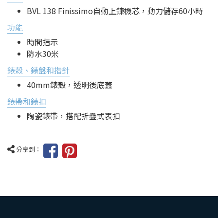
BVL 138 Finissimo自動上鍊機芯，動力儲存60小時
功能
時間指示
防水30米
錶殼、錶盤和指針
40mm錶殼，透明後底蓋
錶帶和錶扣
陶瓷錶帶，搭配折疊式表扣
分享到：