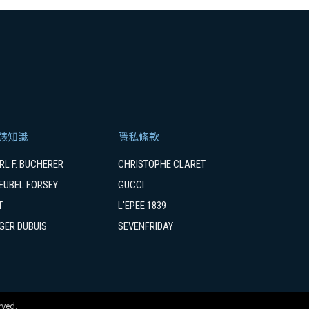
錶知識
隱私條款
RL F. BUCHERER
CHRISTOPHE CLARET
EUBEL FORSEY
GUCCI
T
L'EPEE 1839
GER DUBUIS
SEVENFRIDAY
ved.