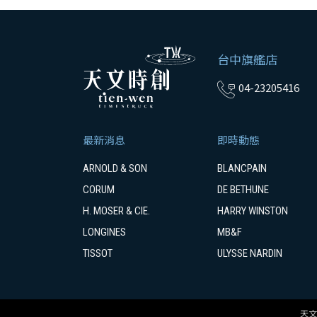
台中旗艦店
04-23205416
最新消息
即時動態
ARNOLD & SON
BLANCPAIN
CORUM
DE BETHUNE
H. MOSER & CIE.
HARRY WINSTON
LONGINES
MB&F
TISSOT
ULYSSE NARDIN
天文時