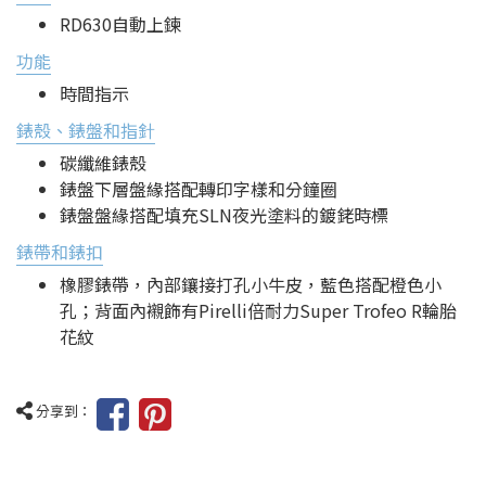
RD630自動上鍊
功能
時間指示
錶殼、錶盤和指針
碳纖維錶殼
錶盤下層盤緣搭配轉印字樣和分鐘圈
錶盤盤緣搭配填充SLN夜光塗料的鍍銠時標
錶帶和錶扣
橡膠錶帶，內部鑲接打孔小牛皮，藍色搭配橙色小
孔；背面內襯飾有Pirelli倍耐力Super Trofeo R輪胎
花紋
分享到：