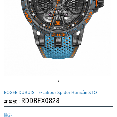
ROGER DUBUIS
Excalibur Spider Huracàn STO
RDDBEX0828
型號：
機芯