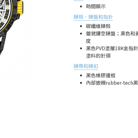
時間顯示
錶殼、錶盤和指針
碳纖維錶殼
鍍銠鏤空錶盤；黑色和
度
黑色PVD塗層18K金
塗料的針頭
錶帶和錶扣
黑色橡膠邊框
內部嵌襯rubber-te