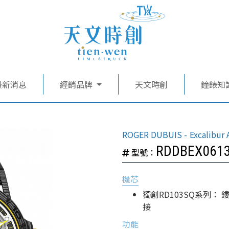
最新消息
經銷品牌
天文時創
鐘錶知
ROGER DUBUIS
Excalibur
RDDBEX061
型號：
機芯
獨創RD103SQ系列：
接
功能