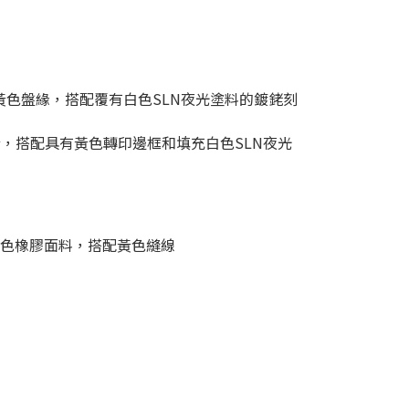
黃色盤緣，搭配覆有白色SLN夜光塗料的鍍銠刻
指針，搭配具有黃色轉印邊框和填充白色SLN夜光
ch黑色橡膠面料，搭配黃色縫線