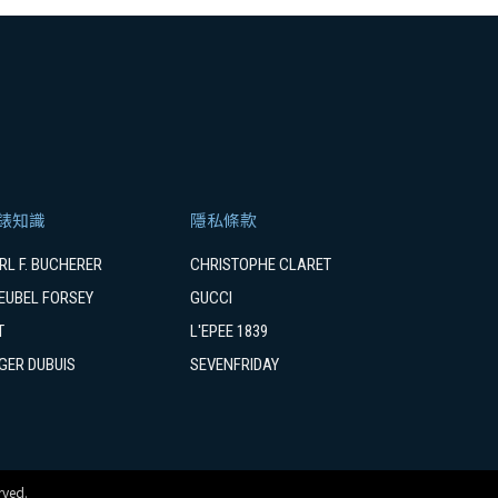
錶知識
隱私條款
RL F. BUCHERER
CHRISTOPHE CLARET
EUBEL FORSEY
GUCCI
T
L'EPEE 1839
GER DUBUIS
SEVENFRIDAY
ved.