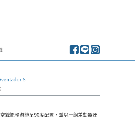
識
 Aventador S
3
 鏤空雙擺輪游絲呈90度配置，並以一組差動器連