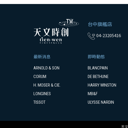
台中旗艦店
04-23205416
最新消息
即時動態
ARNOLD & SON
BLANCPAIN
CORUM
DE BETHUNE
H. MOSER & CIE.
HARRY WINSTON
LONGINES
MB&F
TISSOT
ULYSSE NARDIN
天文時