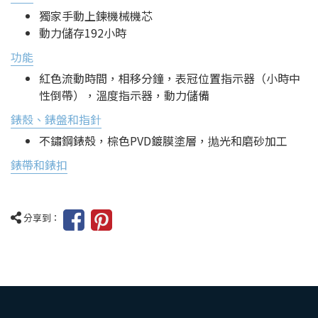
獨家手動上鍊機械機芯
動力儲存192小時
功能
紅色流動時間，相移分鐘，表冠位置指示器（小時中
性倒帶），溫度指示器，動力儲備
錶殼、錶盤和指針
不鏽鋼錶殼，棕色PVD鍍膜塗層，抛光和磨砂加工
錶帶和錶扣
分享到：