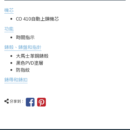
機芯
CO 410自動上鍊機芯
功能
時間指示
錶殼、錶盤和指針
大馬士革鋼錶殼
黑色PVD塗層
防指紋
錶帶和錶扣
分享到：