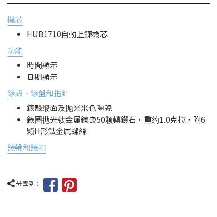
機芯
HUB1710自動上鍊機芯
功能
時間顯示
日期顯示
錶殼、錶盤和指針
錶殼缎面及抛光米色陶瓷
錶圈抛光钛金属鑲嵌50颗轉鑽石，重约1.0克拉，附6
颗H形鈦金属螺絲
錶帶和錶扣
分享到：