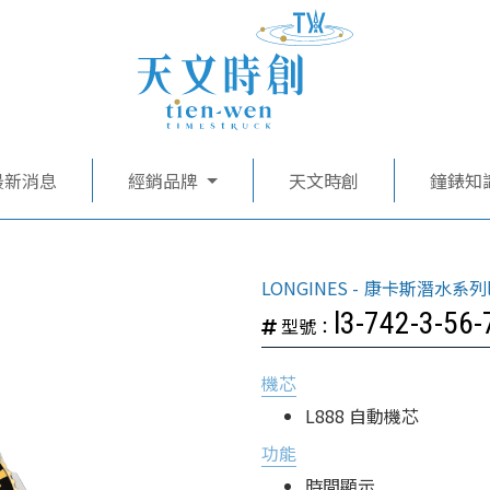
最新消息
經銷品牌
天文時創
鐘錶知
LONGINES
康卡斯潛水系列l3-
l3-742-3-56-
型號：
機芯
L888 自動機芯
功能
時間顯示