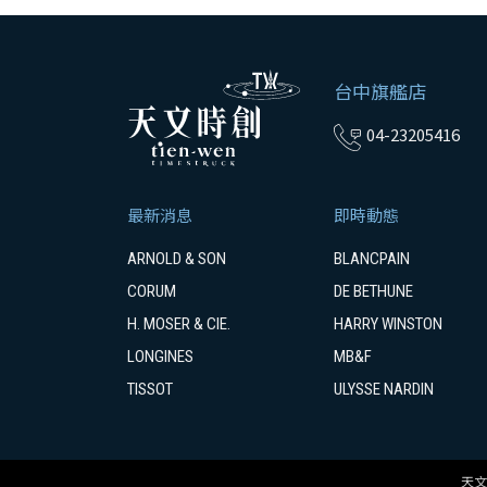
台中旗艦店
04-23205416
最新消息
即時動態
ARNOLD & SON
BLANCPAIN
CORUM
DE BETHUNE
H. MOSER & CIE.
HARRY WINSTON
LONGINES
MB&F
TISSOT
ULYSSE NARDIN
天文時