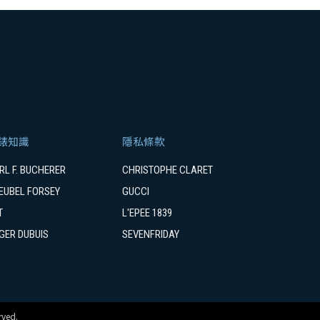
錶知識
隱私條款
RL F. BUCHERER
CHRISTOPHE CLARET
EUBEL FORSEY
GUCCI
T
L'EPEE 1839
GER DUBUIS
SEVENFRIDAY
ved.