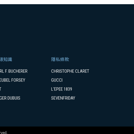
錶知識
隱私條款
RL F. BUCHERER
CHRISTOPHE CLARET
EUBEL FORSEY
GUCCI
T
L'EPEE 1839
GER DUBUIS
SEVENFRIDAY
ved.