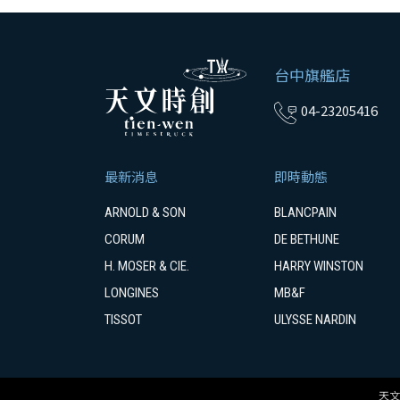
台中旗艦店
04-23205416
最新消息
即時動態
ARNOLD & SON
BLANCPAIN
CORUM
DE BETHUNE
H. MOSER & CIE.
HARRY WINSTON
LONGINES
MB&F
TISSOT
ULYSSE NARDIN
天文時