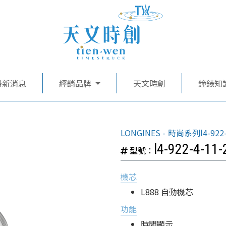
最新消息
經銷品牌
天文時創
鐘錶知
LONGINES
時尚系列l4-922-
l4-922-4-11-
型號：
機芯
L888 自動機芯
功能
時間顯示