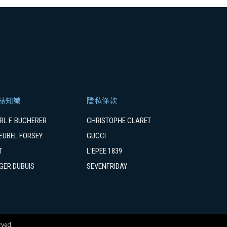
錶知識
隱私條款
RL F. BUCHERER
CHRISTOPHE CLARET
EUBEL FORSEY
GUCCI
T
L'EPEE 1839
GER DUBUIS
SEVENFRIDAY
ved.