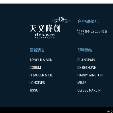
台中旗艦店
04-23205416
最新消息
即時動態
ARNOLD & SON
BLANCPAIN
CORUM
DE BETHUNE
H. MOSER & CIE.
HARRY WINSTON
LONGINES
MB&F
TISSOT
ULYSSE NARDIN
天文時