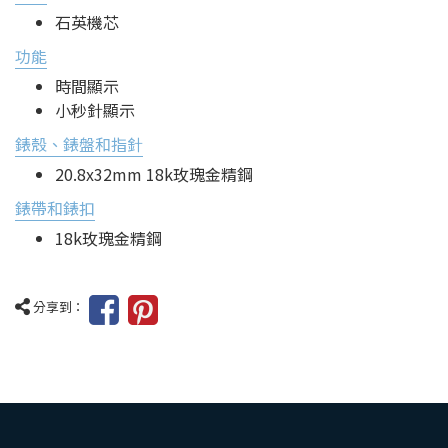
石英機芯
功能
時間顯示
小秒針顯示
錶殼、錶盤和指針
20.8x32mm 18k玫瑰金精鋼
錶帶和錶扣
18k玫瑰金精鋼
分享到：