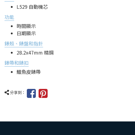
L529 自動機芯
功能
時間顯示
日期顯示
錶殼、錶盤和指針
28.2x47mm 精鋼
錶帶和錶扣
鱷魚皮錶帶
分享到：