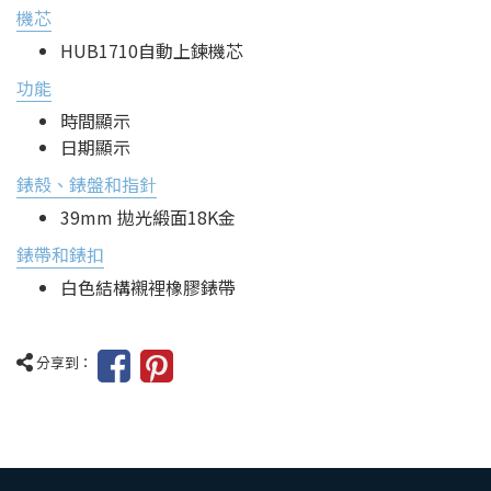
機芯
HUB1710自動上鍊機芯
功能
時間顯示
日期顯示
錶殼、錶盤和指針
39mm 拋光緞面18K金
錶帶和錶扣
白色結構襯裡橡膠錶帶
分享到：