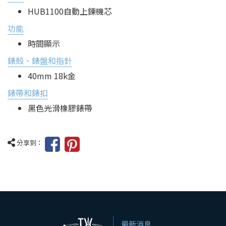
HUB1100自動上鍊機芯
功能
時間顯示
錶殼、錶盤和指針
40mm 18k金
錶帶和錶扣
黑色光滑橡膠錶帶
分享到：
最新消息