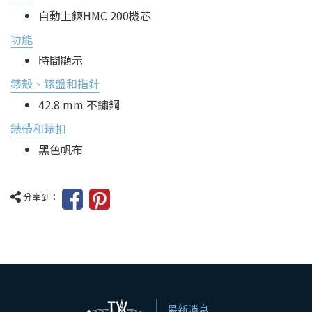
自動上鍊HMC 200機芯
功能
時間顯示
錶殼、錶盤和指針
42.8 mm 不鏽鋼
錶帶和錶扣
黑色帆布
分享到：
最新消息