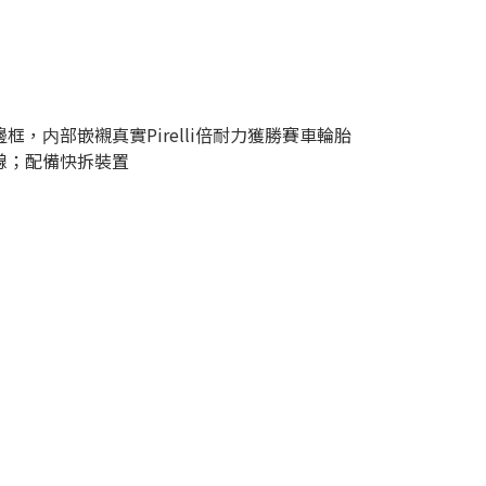
框，内部嵌襯真實Pirelli倍耐力獲勝賽車輪胎
線；配備快拆裝置