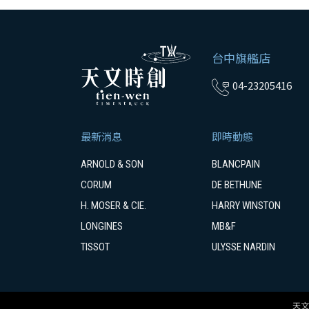
台中旗艦店
04-23205416
最新消息
即時動態
ARNOLD & SON
BLANCPAIN
CORUM
DE BETHUNE
H. MOSER & CIE.
HARRY WINSTON
LONGINES
MB&F
TISSOT
ULYSSE NARDIN
天文時