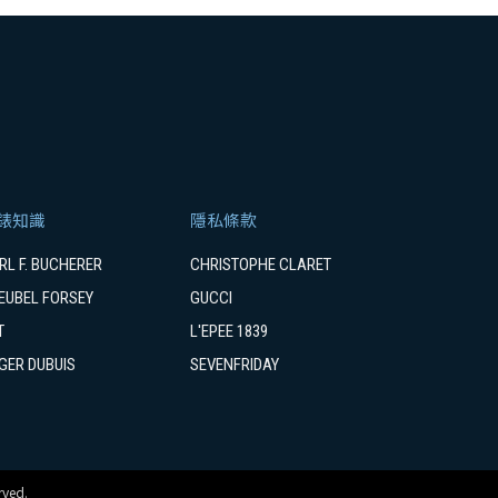
錶知識
隱私條款
RL F. BUCHERER
CHRISTOPHE CLARET
EUBEL FORSEY
GUCCI
T
L'EPEE 1839
GER DUBUIS
SEVENFRIDAY
ved.