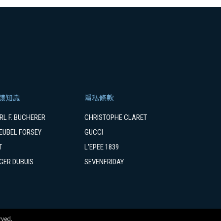
錶知識
隱私條款
RL F. BUCHERER
CHRISTOPHE CLARET
EUBEL FORSEY
GUCCI
T
L'EPEE 1839
GER DUBUIS
SEVENFRIDAY
ved.