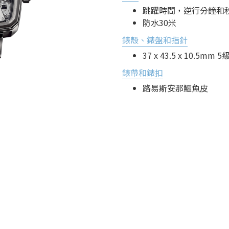
跳躍時間，逆行分鐘和
防水30米
錶殼、錶盤和指針
37 x 43.5 x 10.5m
錶帶和錶扣
路易斯安那鱷魚皮