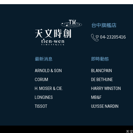
台中旗艦店
04-23205416
最新消息
即時動態
ARNOLD & SON
BLANCPAIN
CORUM
DE BETHUNE
H. MOSER & CIE.
HARRY WINSTON
LONGINES
MB&F
TISSOT
ULYSSE NARDIN
天文時