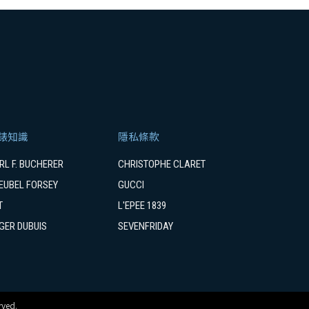
錶知識
隱私條款
RL F. BUCHERER
CHRISTOPHE CLARET
EUBEL FORSEY
GUCCI
T
L'EPEE 1839
GER DUBUIS
SEVENFRIDAY
ved.