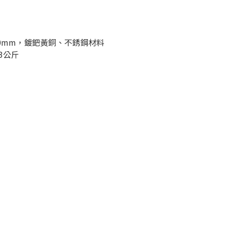
60mm，鍍鈀黃銅、不銹鋼材料
3公斤