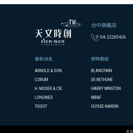
台中旗艦店
04-23205416
最新消息
即時動態
ARNOLD & SON
BLANCPAIN
CORUM
DE BETHUNE
H. MOSER & CIE.
HARRY WINSTON
LONGINES
MB&F
TISSOT
ULYSSE NARDIN
天文時