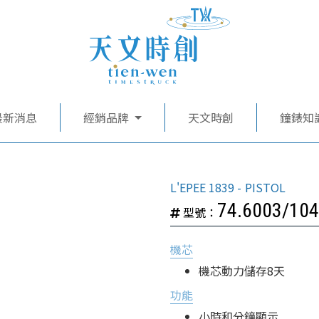
最新消息
經銷品牌
天文時創
鐘錶知
L'EPEE 1839
PISTOL
74.6003/104
型號：
機芯
機芯動力儲存8天
功能
小時和分鐘顯示