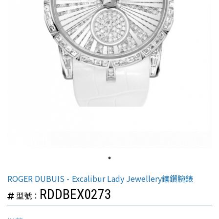
ROGER DUBUIS
Excalibur Lady Jewellery鑲鑽腕錶
RDDBEX0273
型號：