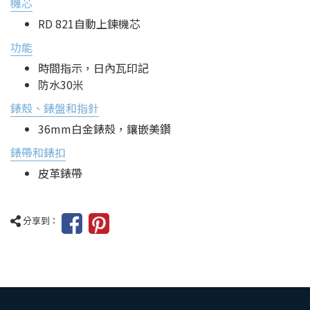
機芯
RD 821自動上鍊機芯
功能
時間指示，日內瓦印記
防水30米
錶殼、錶盤和指針
36mm白金錶殼，鑲嵌美鑽
錶帶和錶扣
皮革錶帶
分享到：