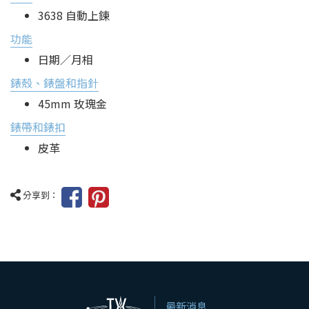
3638 自動上鍊
功能
日期／月相
錶殼、錶盤和指針
45mm 玫瑰金
錶帶和錶扣
皮革
分享到：
最新消息