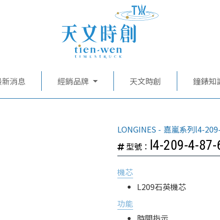
最新消息
經銷品牌
天文時創
鐘錶知
LONGINES
嘉嵐系列l4-209-
l4-209-4-87-
型號：
機芯
L209石英機芯
功能
時間指示