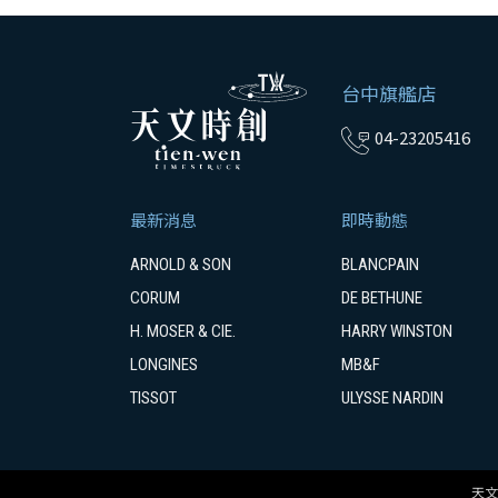
台中旗艦店
04-23205416
最新消息
即時動態
ARNOLD & SON
BLANCPAIN
CORUM
DE BETHUNE
H. MOSER & CIE.
HARRY WINSTON
LONGINES
MB&F
TISSOT
ULYSSE NARDIN
天文時