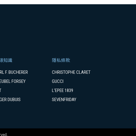
錶知識
隱私條款
RL F. BUCHERER
CHRISTOPHE CLARET
EUBEL FORSEY
GUCCI
T
L'EPEE 1839
GER DUBUIS
SEVENFRIDAY
ved.