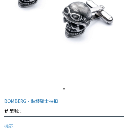
BOMBERG
骷髏騎士袖扣
型號：
機芯